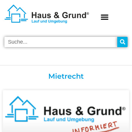
VEREINS-INFOS
Mietrecht