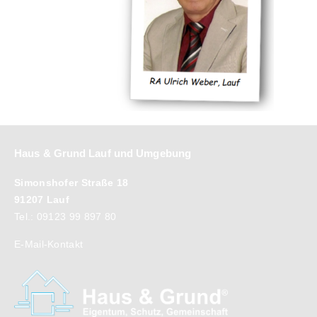
Haus & Grund Lauf und Umgebung
Simonshofer Straße 18
91207 Lauf
Tel.: 09123 99 897 80
E-Mail-Kontakt