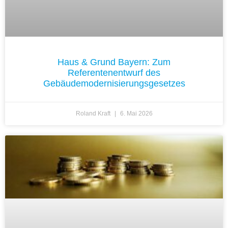
Haus & Grund Bayern: Zum
Referentenentwurf des
Gebäudemodernisierungsgesetzes
Roland Kraft
6. Mai 2026