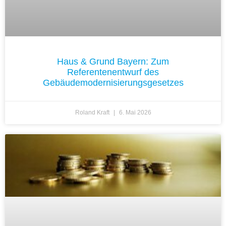
Haus & Grund Bayern: Zum
Referentenentwurf des
Gebäudemodernisierungsgesetzes
Roland Kraft
6. Mai 2026