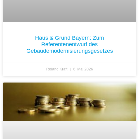
Haus & Grund Bayern: Zum
Referentenentwurf des
Gebäudemodernisierungsgesetzes
Roland Kraft
6. Mai 2026