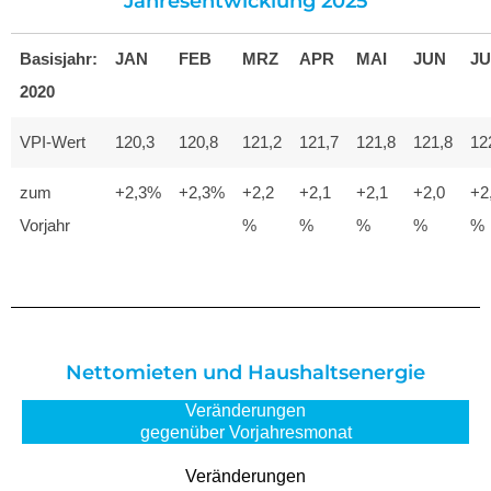
Jahresentwicklung 2025
Basisjahr:
JAN
FEB
MRZ
APR
MAI
JUN
JU
2020
VPI-Wert
120,3
120,8
121,2
121,7
121,8
121,8
12
zum
+2,3%
+2,3%
+2,2
+2,1
+2,1
+2,0
+2
Vorjahr
%
%
%
%
%
Nettomieten und Haushaltsenergie
Veränderungen
gegenüber Vorjahresmonat
Veränderungen