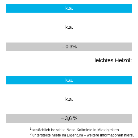
k.a.
k.a.
– 0,3%
leichtes Heizöl:
k.a.
k.a.
– 3,6 %
1
tatsächlich bezahlte Netto-Kaltmiete in Mietobjekten.
2
unterstellte Miete im Eigentum – weitere Informationen hierzu