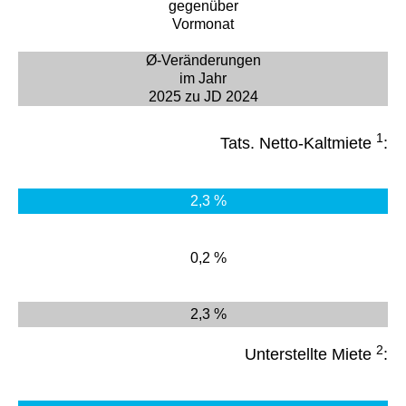
gegenüber
Vormonat
Ø-Veränderungen
im Jahr
2025 zu JD 2024
1
Tats. Netto-Kaltmiete
:
2,3 %
0,2 %
2,3 %
2
Unterstellte Miete
: