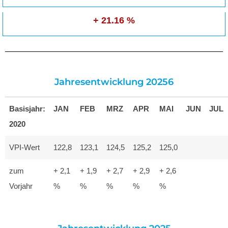
+ 21.16 %
Jahresentwicklung 20256
Basisjahr:
JAN
FEB
MRZ
APR
MAI
JUN
JUL
2020
VPI-Wert
122,8
123,1
124,5
125,2
125,0
zum
+ 2,1
+ 1,9
+ 2,7
+ 2,9
+ 2,6
Vorjahr
%
%
%
%
%