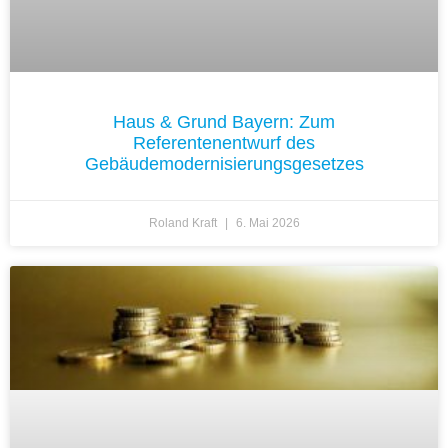
Haus & Grund Bayern: Zum
Referentenentwurf des
Gebäudemodernisierungsgesetzes
Roland Kraft
6. Mai 2026