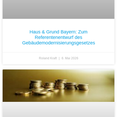
Haus & Grund Bayern: Zum
Referentenentwurf des
Gebäudemodernisierungsgesetzes
Roland Kraft
6. Mai 2026