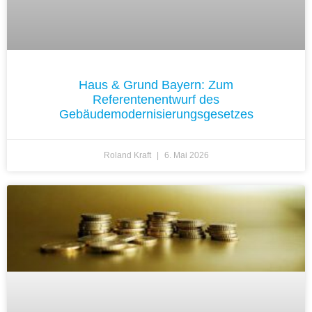
Haus & Grund Bayern: Zum
Referentenentwurf des
Gebäudemodernisierungsgesetzes
Roland Kraft
6. Mai 2026