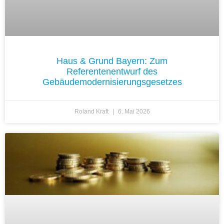
Haus & Grund Bayern: Zum
Referentenentwurf des
Gebäudemodernisierungsgesetzes
Roland Kraft
6. Mai 2026