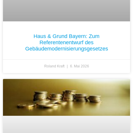
Haus & Grund Bayern: Zum
Referentenentwurf des
Gebäudemodernisierungsgesetzes
Roland Kraft
6. Mai 2026