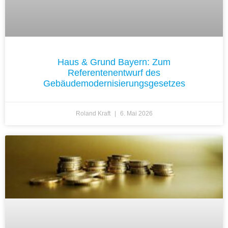
Haus & Grund Bayern: Zum
Referentenentwurf des
Gebäudemodernisierungsgesetzes
Roland Kraft
6. Mai 2026