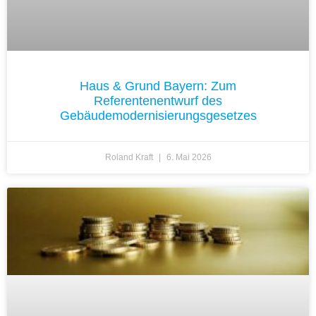
Haus & Grund Bayern: Zum
Referentenentwurf des
Gebäudemodernisierungsgesetzes
Roland Kraft
6. Mai 2026