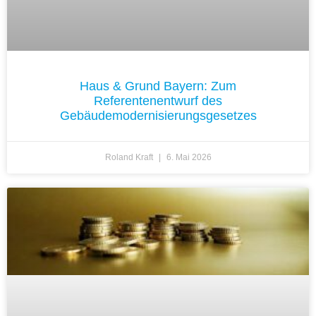
Haus & Grund Bayern: Zum
Referentenentwurf des
Gebäudemodernisierungsgesetzes
Roland Kraft
6. Mai 2026