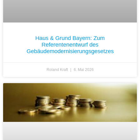
Haus & Grund Bayern: Zum
Referentenentwurf des
Gebäudemodernisierungsgesetzes
Roland Kraft
6. Mai 2026