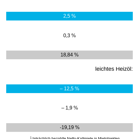
2,5 %
0,3 %
18,84 %
leichtes Heizöl:
– 12,5 %
– 1,9 %
-19,19 %
1
tatsächlich bezahlte Netto-Kaltmiete in Mietobjekten.