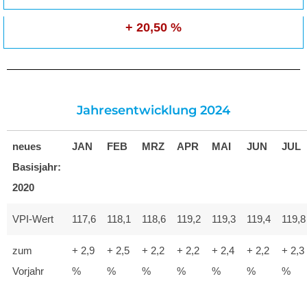
+ 20,50 %
Jahresentwicklung 2024
neues
JAN
FEB
MRZ
APR
MAI
JUN
JUL
Basisjahr:
2020
VPI-Wert
117,6
118,1
118,6
119,2
119,3
119,4
119,8
zum
+ 2,9
+ 2,5
+ 2,2
+ 2,2
+ 2,4
+ 2,2
+ 2,3
Vorjahr
%
%
%
%
%
%
%