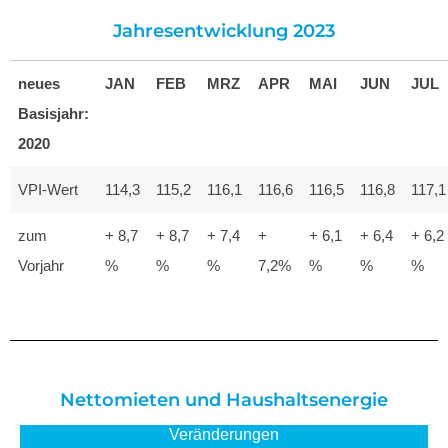
Jahresentwicklung 2023
neues
JAN
FEB
MRZ
APR
MAI
JUN
JUL
Basisjahr:
2020
VPI-Wert
114,3
115,2
116,1
116,6
116,5
116,8
117,1
zum
+ 8,7
+ 8,7
+ 7,4
+
+ 6,1
+ 6,4
+ 6,2
Vorjahr
%
%
%
7,2%
%
%
%
Nettomieten und Haushaltsenergie
Veränderungen