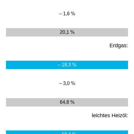
– 1,6 %
20,1 %
Erdgas:
– 18,3 %
– 3,0 %
64,8 %
leichtes Heizöl: