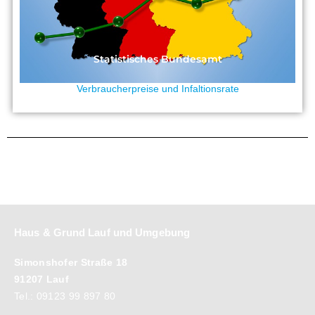
Statistisches Bundesamt
Verbraucherpreise und Infaltionsrate
Haus & Grund Lauf und Umgebung
Simonshofer Straße 18
91207 Lauf
Tel.: 09123 99 897 80