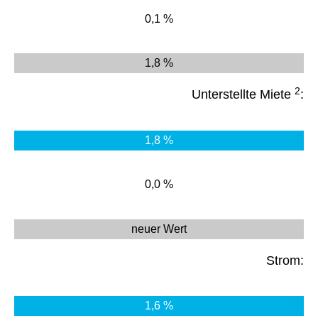
0,1 %
1,8 %
2
Unterstellte Miete
:
1,8 %
0,0 %
neuer Wert
Strom:
1,6 %