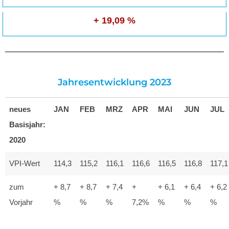
+ 19,09 %
Jahresentwicklung 2023
neues
JAN
FEB
MRZ
APR
MAI
JUN
JUL
Basisjahr:
2020
VPI-Wert
114,3
115,2
116,1
116,6
116,5
116,8
117,1
zum
+ 8,7
+ 8,7
+ 7,4
+
+ 6,1
+ 6,4
+ 6,2
Vorjahr
%
%
%
7,2%
%
%
%