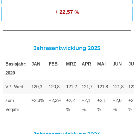
+ 22,57 %
Jahresentwicklung 2025
Basisjahr:
JAN
FEB
MRZ
APR
MAI
JUN
JU
2020
VPI-Wert
120,3
120,8
121,2
121,7
121,8
121,8
12
zum
+2,3%
+2,3%
+2,2
+2,1
+2,1
+2,0
+2
Vorjahr
%
%
%
%
%