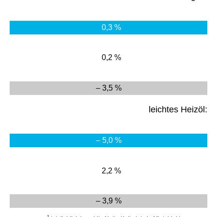
0,3 %
0,2 %
– 3,5 %
leichtes Heizöl:
– 5,0 %
2,2 %
– 3,9 %