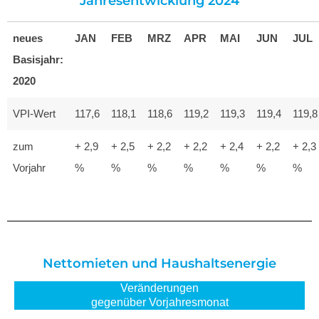
Jahresentwicklung 2024
neues
JAN
FEB
MRZ
APR
MAI
JUN
JUL
Basisjahr:
2020
VPI-Wert
117,6
118,1
118,6
119,2
119,3
119,4
119,8
zum
+ 2,9
+ 2,5
+ 2,2
+ 2,2
+ 2,4
+ 2,2
+ 2,3
Vorjahr
%
%
%
%
%
%
%
Nettomieten und Haushaltsenergie
Veränderungen
gegenüber Vorjahresmonat