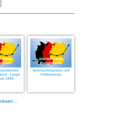
tisches
Statistisches
esamt
Bundesamt
rpreisindex
Verbraucherpreise und
land - Lange
Infaltionsrate
 ab 1948
erlesen…