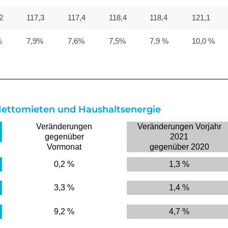
2
117,3
117,4
118,4
118,4
121,1
%
7,9%
7,6%
7,5%
7,9 %
10,0 %
ettomieten und Haushaltsenergie
Veränderungen
Veränderungen Vorjahr
gegenüber
2021
Vormonat
gegenüber 2020
0,2 %
1,3 %
3,3 %
1,4 %
9,2 %
4,7 %