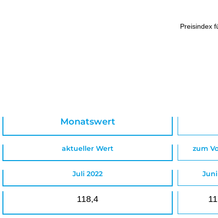
Preisindex f
Monatswert
aktueller Wert
zum V
Juli 2022
Juni
118,4
11