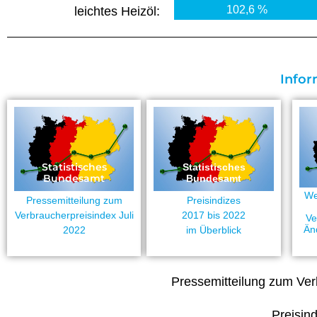
102,6 %
leichtes Heizöl:
Infor
Statistisches
Statistisches
Bundesamt
Bundesamt
We
Pressemitteilung zum
Preisindizes
Verbraucherpreisindex Juli
2017 bis 2022
Ve
Än
2022
im Überblick
Pressemitteilung zum Ver
Preisin