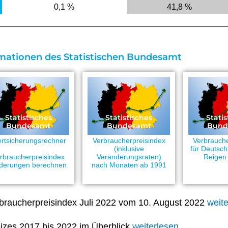
0,1 %
41,8 %
mationen des Statistischen Bundesamt
Statistisches
Statistisches
Statis
Bundesamt
Bundesamt
Bund
rtsicherungsrechner
Verbraucherpreisindex
Verbrauche
(inklusive
für Deutsch
rbraucherpreisindex
Veränderungsraten)
Reigen
derungen berechnen
nach Monaten ab 1991
braucherpreisindex Juli 2022 vom 10. August 2022
weit
dizes 2017 bis 2022 im Überblick
weiterlesen…