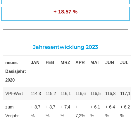
+ 18,57 %
Jahresentwicklung 2023
neues
JAN
FEB
MRZ
APR
MAI
JUN
JUL
Basisjahr:
2020
VPI-Wert
114,3
115,2
116,1
116,6
116,5
116,8
117,1
zum
+ 8,7
+ 8,7
+ 7,4
+
+ 6,1
+ 6,4
+ 6,2
Vorjahr
%
%
%
7,2%
%
%
%