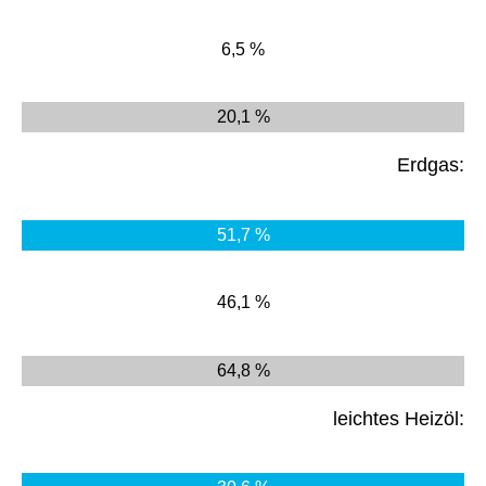
6,5 %
20,1 %
Erdgas:
51,7 %
46,1 %
64,8 %
leichtes Heizöl: