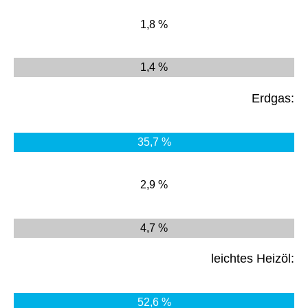
1,8 %
1,4 %
Erdgas:
35,7 %
2,9 %
4,7 %
leichtes Heizöl:
52,6 %