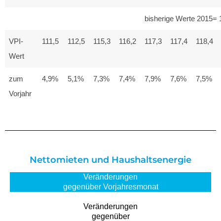
bisherige Werte 2015= 
VPI-
111,5
112,5
115,3
116,2
117,3
117,4
118,4
Wert
zum
4,9%
5,1%
7,3%
7,4%
7,9%
7,6%
7,5%
Vorjahr
Nettomieten und Haushaltsenergie
Veränderungen
gegenüber Vorjahresmonat
Veränderungen
gegenüber