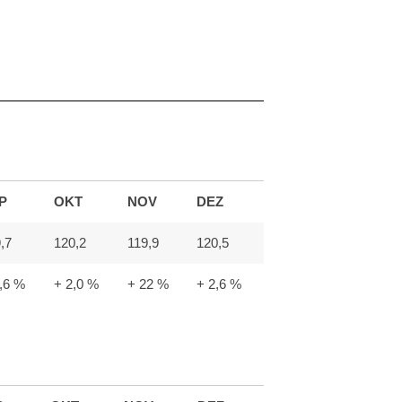
P
OKT
NOV
DEZ
,7
120,2
119,9
120,5
,6 %
+ 2,0 %
+ 22 %
+ 2,6 %