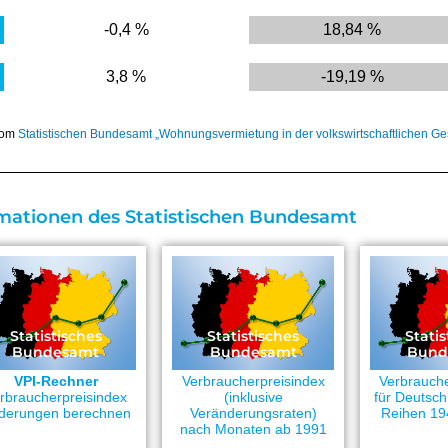
-0,4 %
18,84 %
3,8 %
-19,19 %
 vom
Statistischen Bundesamt „Wohnungsvermietung in der volkswirtschaftlichen G
mationen des Statistischen Bundesamt
Statistisches
Statistisches
Statis
Bundesamt
Bundesamt
Bund
VPI-Rechner
Verbraucherpreisindex
Verbrauche
rbraucherpreisindex
(inklusive
für Deutsch
derungen berechnen
Veränderungsraten)
Reihen 19
nach Monaten ab 1991