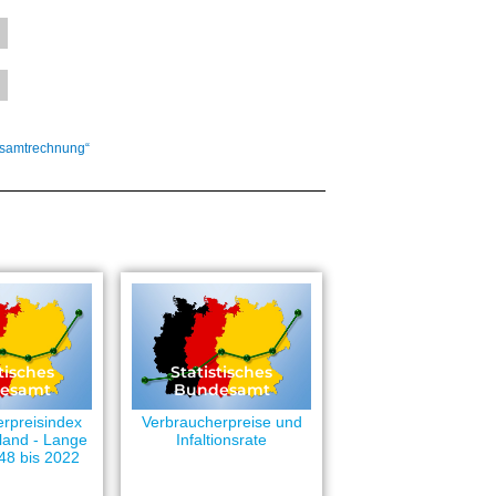
esamtrechnung“
tisches
Statistisches
esamt
Bundesamt
rpreisindex
Verbraucherpreise und
land - Lange
Infaltionsrate
48 bis 2022