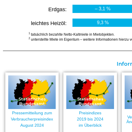
– 3,1 %
Erdgas:
9,3 %
leichtes Heizöl:
1
tatsächlich bezahlte Netto-Kaltmiete in Mietobjekten.
2
unterstellte Miete im Eigentum – weitere Informationen hierzu
Infor
Statistisches
Statistisches
Bundesamt
Bundesamt
Pressemitteilung zum
Preisindizes
Ve
Verbraucherpreisindex
2019 bis 2024
Än
August 2024
im Überblick