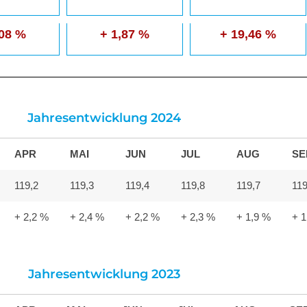
,08 %
+ 1,87 %
+ 19,46 %
Jahresentwicklung 2024
APR
MAI
JUN
JUL
AUG
SE
119,2
119,3
119,4
119,8
119,7
119
+ 2,2 %
+ 2,4 %
+ 2,2 %
+ 2,3 %
+ 1,9 %
+ 1
Jahresentwicklung 2023