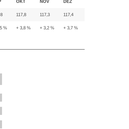
P
OKT
NOV
DEZ
,8
117,8
117,3
117,4
,5 %
+ 3,8 %
+ 3,2 %
+ 3,7 %