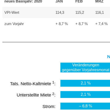
neues Basisjahr: 2020
JAN
FEB
MRZ
VPI-Wert
114,3
115,2
116,1
zum Vorjahr
+ 8,7 %
+ 8,7 %
+ 7,4 %
N
Veränderungen
gegenüber Vorjahresmonat
1
2,1 %
Tats. Netto-Kaltmiete
:
2
2,1 %
Unterstellte Miete
:
– 6,8 %
Strom: