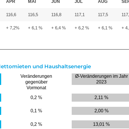
APR
MAI
JUN
JUL
AUG
SE
116,6
116,5
116,8
117,1
117,5
117
+ 7,2%
+ 6,1 %
+ 6,4 %
+ 6,2 %
+ 6,1 %
+ 4
ettomieten und Haushaltsenergie
Veränderungen
Ø-Veränderungen im Jahr
gegenüber
2023
Vormonat
0,2 %
2,11 %
0,1 %
2,00 %
0,2 %
13,01 %