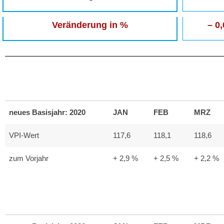
Veränderung in %
– 0
neues Basisjahr: 2020
JAN
FEB
MRZ
VPI-Wert
117,6
118,1
118,6
zum Vorjahr
+ 2,9 %
+ 2,5 %
+ 2,2 %