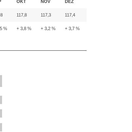
P
OKT
NOV
DEZ
,8
117,8
117,3
117,4
,5 %
+ 3,8 %
+ 3,2 %
+ 3,7 %