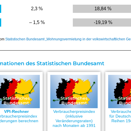
2,3 %
18,84 %
– 1,5 %
-19,19 %
 vom
Statistischen Bundesamt „Wohnungsvermietung in der volkswirtschaftlichen G
mationen des Statistischen Bundesamt
Statistisches
Statistisches
Statis
Bundesamt
Bundesamt
Bund
VPI-Rechner
Verbraucherpreisindex
Verbrauche
rbraucherpreisindex
(inklusive
für Deutsch
derungen berechnen
Veränderungsraten)
Reihen 19
nach Monaten ab 1991