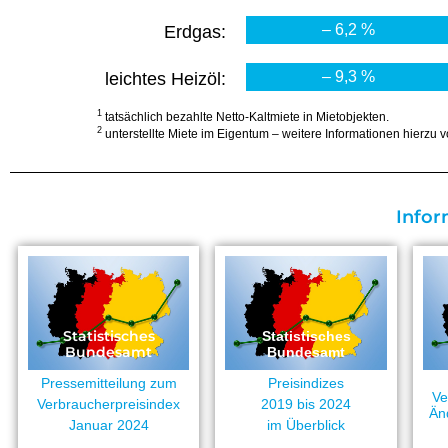
– 6,2 %
Erdgas:
– 9,3 %
leichtes Heizöl:
1
tatsächlich bezahlte Netto-Kaltmiete in Mietobjekten.
2
unterstellte Miete im Eigentum – weitere Informationen hierzu
Infor
Statistisches
Statistisches
Bundesamt
Bundesamt
Pressemitteilung zum
Preisindizes
Ve
Verbraucherpreisindex
2019 bis 2024
Än
Januar 2024
im Überblick