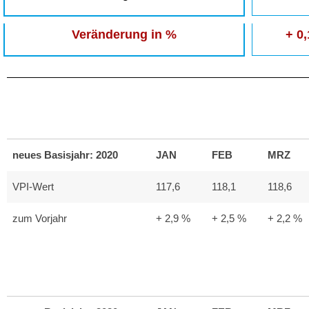
Veränderung in %
+ 0
neues Basisjahr: 2020
JAN
FEB
MRZ
VPI-Wert
117,6
118,1
118,6
zum Vorjahr
+ 2,9 %
+ 2,5 %
+ 2,2 %