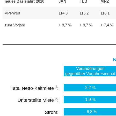
neues Basisjahr: 2020
JAN
FEB
MRZ
VPI-Wert
114,3
115,2
116,1
zum Vorjahr
+ 8,7 %
+ 8,7 %
+ 7,4 %
N
Veränderungen
gegenüber Vorjahresmonat
1
2,2 %
Tats. Netto-Kaltmiete
:
2
1,9 %
Unterstellte Miete
:
– 6,8 %
Strom: