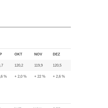
P
OKT
NOV
DEZ
,7
120,2
119,9
120,5
,6 %
+ 2,0 %
+ 22 %
+ 2,6 %