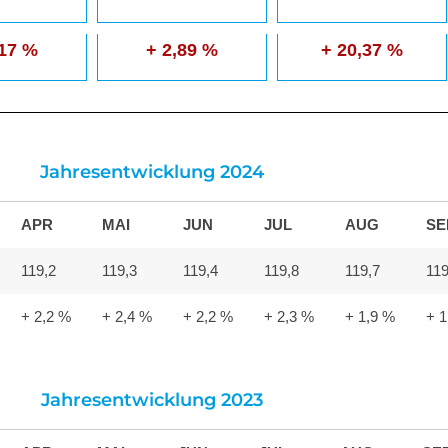
,17 %
+ 2,89 %
+ 20,37 %
Jahresentwicklung 2024
APR
MAI
JUN
JUL
AUG
SE
119,2
119,3
119,4
119,8
119,7
119
+ 2,2 %
+ 2,4 %
+ 2,2 %
+ 2,3 %
+ 1,9 %
+ 1
Jahresentwicklung 2023