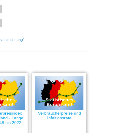
esamtrechnung“
tisches
Statistisches
esamt
Bundesamt
rpreisindex
Verbraucherpreise und
land - Lange
Infaltionsrate
48 bis 2022