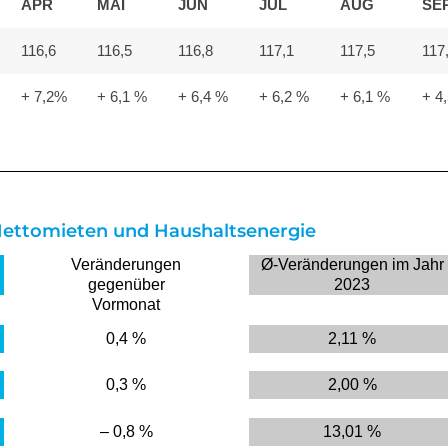
APR
MAI
JUN
JUL
AUG
SE
116,6
116,5
116,8
117,1
117,5
117
+ 7,2%
+ 6,1 %
+ 6,4 %
+ 6,2 %
+ 6,1 %
+ 4
ettomieten und Haushaltsenergie
Veränderungen
Ø-Veränderungen im Jahr
gegenüber
2023
Vormonat
0,4 %
2,11 %
0,3 %
2,00 %
– 0,8 %
13,01 %