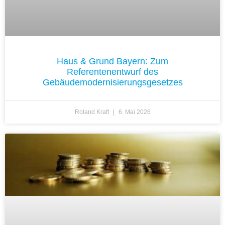
Haus & Grund Bayern: Zum
Referentenentwurf des
Gebäudemodernisierungsgesetzes
Roland Kraft
6. Mai 2026