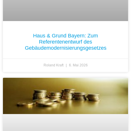
Haus & Grund Bayern: Zum
Referentenentwurf des
Gebäudemodernisierungsgesetzes
Roland Kraft
6. Mai 2026